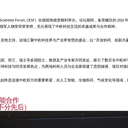
cientists Forum, CESF）在德国海德堡顺利举办。论坛期间，备受瞩目的 202
内领军人物荣登荣誉榜，充分展现了中欧科技交流的卓越成果与合作精神。
肖灵艳主持
。
这场汇聚中欧科技界与产业界智慧的盛会，以 “开放协同、创新共
法国、荷兰、瑞士等多国院士、教授及产业专家共同发起，吸引了数百名中欧科
全球科技与经济发展热点，为两地科研人员与企业家搭建了思想碰撞、项目对接
流始终是连接中欧双方的重要桥梁，在人工智能、生物医药、气候变化等领域，
赋能合作
不分先后
）