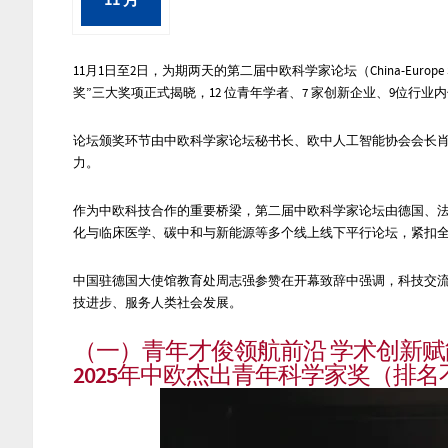
11 月
11月1日至2
日
，
为期两天的第二届中欧科学家论坛（China-Europe S
奖”
三
大奖项正式揭晓，12 位青年学者、7 家创新企业
、9位行业
论坛颁奖环节由中欧科学家论坛秘书长、欧中人工智能协会会长
力。
作为中欧科技合作的重要桥梁，第二届中欧科学家论坛由德国、
化与临床医学、碳中和与新能源等多个线上线下平行论坛，紧扣
中国驻德国大使馆教育处周志强参赞
在开幕致辞中强调，科技交
技进步、服务人类社会发展。
（一）
青年才俊领航前沿 学术创新
2025年中欧杰出青年科学家奖（
排名