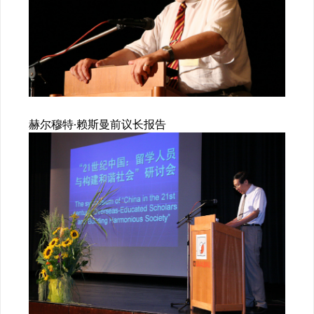
赫尔穆特·赖斯曼前议长报告