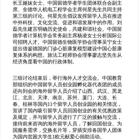
长王娅妹女士、中国留德学者学生团体联合会副主
席、全德华人机电工程学会主席何星先生共同主持
第三组的讨论。何星先生倡议发挥留学人员在推进
中外科技、文化交流、促进和谐发展中的作用。刘
磊先生建言明确历史使命，共建和谐社会。中国留
德学者计算机学会常务副主席杨凌女士分析国际公
司招聘人才。中国留德生物医学协会理事吴宁女士
提出借鉴德国的门诊心脏康复模型建设中国心脏康
复体系的构想。旅法工程师协会理事廖志坚先生从
经济角度看中国的行政体制。
三组讨论结束后，举行海外人才交流会。中国教育
部组织的中国留学人员创业园孵化器代表团的成员
还向到会的海外留学人员介绍了山西、武汉、黑龙
江、北京、天津、南京、苏州、厦门、大连、长
春、桂林等国内11个留学人员创业园的相关情况，
宣讲了国内吸引留学人员回国创业的有关优惠政策
及规定，并与留学人员进行了广泛的接触与交流，
接待前来咨询的海外留学人员，了解回国创业、为
国服务需求，交换名片等，穿插安排各国学人团体
为国内贫困大学生1欧元献爱心捐助活动。