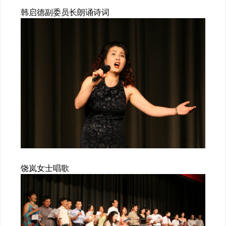
韩启德副委员长朗诵诗词
饶岚女士唱歌