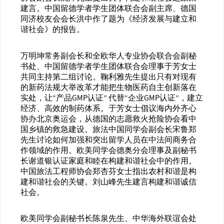
建言。中国留德学者学生团体联合会副主席、德国
同济校友会会长洪中作了题为《经济发展与建立和
谐社会》的报告。
万明坤常务副会长和全欧华人专业协会联合会副秘
书处、中国留德学者学生团体联合会理事于芳女士
共同主持第二组讨论。鞠利雅先生提出只有对现有
的新药法规大举改革才能把生物医药自主创新落在
实处，让“产品GMP认证” 代替“企业GMP认证”，建立
经济、高效的制药体系。于芳女士倡议海内外齐心
协办北京奥运会，从德国的志愿救火抢险协会看中
国乡镇的救急建设。旅法中国同学会副会长宋鲁郑
先生讨论如何加强和突出留学人员在中法间商务合
作领域的作用。欧美同学会德奥分会理事及副秘书
长谢道银认证家庭和睦在构建和谐社会中的作用。
中国旅法工程师协会郑杏芬女士指出农村和谐是构
建和谐社会的关键。刘山峰先生建言构建和谐诚信
社会。
欧美同学会副秘书长陈泉先生、中华海外联谊会处