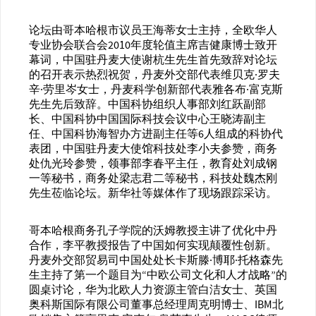
论坛由哥本哈根市议员王海蒂女士主持，全欧华人
专业协会联合会2010年度轮值主席吉健康博士致开
幕词，中国驻丹麦大使谢杭生先生首先致辞对论坛
的召开表示热烈祝贺，丹麦外交部代表维贝克·罗夫
辛·劳里岑女士，丹麦科学创新部代表雅各布·富克斯
先生先后致辞。中国科协组织人事部刘红跃副部
长、中国科协中国国际科技会议中心王晓涛副主
任、中国科协海智办方进副主任等6人组成的科协代
表团，中国驻丹麦大使馆科技处李小夫参赞，商务
处仇光玲参赞，领事部李春平主任，教育处刘成钢
一等秘书，商务处梁志君二等秘书，科技处魏杰刚
先生莅临论坛。新华社等媒体作了现场跟踪采访。
哥本哈根商务孔子学院的沃姆教授主讲了优化中丹
合作，李平教授报告了中国如何实现颠覆性创新。
丹麦外交部贸易司中国处处长卡斯滕·博耶·托格森先
生主持了第一个题目为“中欧公司文化和人才战略”的
圆桌讨论，华为北欧人力资源主管白洁女士、英国
奥科斯国际有限公司董事总经理周克明博士、IBM北